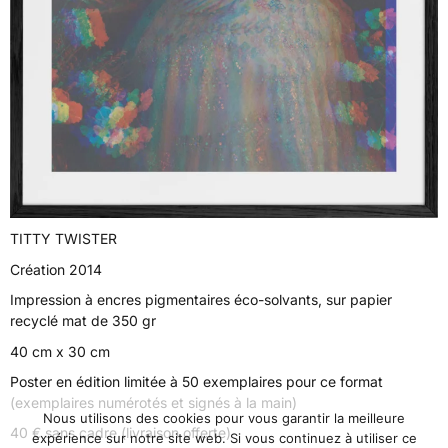
TITTY TWISTER
Création 2014
Impression à encres pigmentaires éco-solvants, sur papier
recyclé mat de 350 gr
40 cm x 30 cm
Poster en édition limitée à 50 exemplaires pour ce format
(exemplaires numérotés et signés à la main)
Nous utilisons des cookies pour vous garantir la meilleure
40 € sans cadre (livraison offerte)
expérience sur notre site web. Si vous continuez à utiliser ce